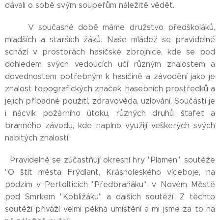
dávali o sobě svým soupeřům náležitě vědět.
V současné době máme družstvo předškoláků,
mladších a starších žáků. Naše mládež se pravidelně
schází v prostorách hasičské zbrojnice, kde se pod
dohledem svých vedoucích učí různým znalostem a
dovednostem potřebným k hasičině a závodění jako je
znalost topografických značek, hasebních prostředků a
jejich případné použití, zdravověda, uzlování. Součástí je
i nácvik požárního útoku, různých druhů štafet a
branného závodu, kde naplno využijí veškerých svých
nabitých znalostí.
Pravidelně se zúčastňují okresní hry "Plamen", soutěže
"O štít města Frýdlant, Krásnoleského víceboje, na
podzim v Pertolticích "Předbraňáku", v Novém Městě
pod Smrkem "Kobližáku" a dalších soutěží. Z těchto
soutěží přiváží velmi pěkná umístění a mi jsme za to na