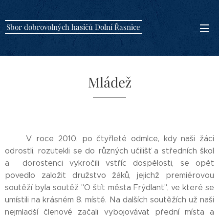
Sbor dobrovolných hasičů Dolní Řasnice
Mládež
V roce 2010, po čtyřleté odmlce, kdy naši žáci
odrostli, rozutekli se do různých učilišť a středních škol
a dorostenci vykročili vstříc dospělosti, se opět
povedlo založit družstvo žáků, jejichž premiérovou
soutěží byla soutěž "O štít města Frýdlant", ve které se
umístili na krásném 8. místě. Na dalších soutěžích už naši
nejmladší členové začali vybojovávat přední místa a