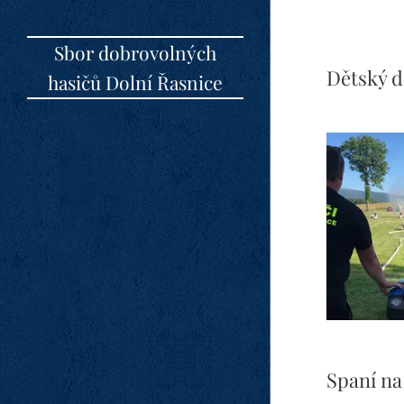
Sbor dobrovolných
Dětský d
hasičů Dolní Řasnice
Spaní na